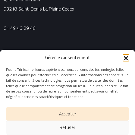
93218 Saint-Denis La Plaine Cedex
01 49 46 29 46
Agence Grand Sud
Gérer le consentement
2, place Sadi Carnot
Pour offrir les meilleures expériences, nous utilisons des technologies telles
que les cookies pour stocker et/ou accéder aux informations des appareils. Le
13002 Marseille
fait de consentir à ces technologies nous permettra de traiter des données
telles que le comportement de navigation ou les ID uniques sur ce site. Le fait
de ne pas consentir ou de retirer son consentement peut avoir un effet
04 91 90 72 31
négatif sur certaines caractéristiques et fonctions.
CGU & Données personnelles
Accepter
Refuser