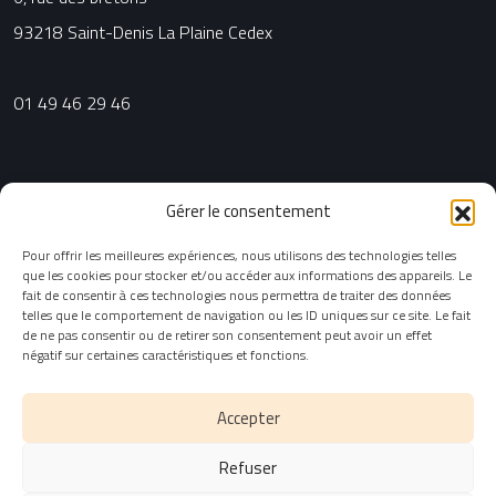
93218 Saint-Denis La Plaine Cedex
01 49 46 29 46
Agence Grand Sud
Gérer le consentement
2, place Sadi Carnot
Pour offrir les meilleures expériences, nous utilisons des technologies telles
que les cookies pour stocker et/ou accéder aux informations des appareils. Le
13002 Marseille
fait de consentir à ces technologies nous permettra de traiter des données
telles que le comportement de navigation ou les ID uniques sur ce site. Le fait
de ne pas consentir ou de retirer son consentement peut avoir un effet
04 91 90 72 31
négatif sur certaines caractéristiques et fonctions.
CGU & Données personnelles
Accepter
Refuser